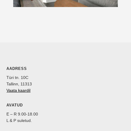
AADRESS
Türi tn. 10C
Tallinn, 11313
Vaata kaardil
AVATUD
E – R 9.00-18.00
L & P suletud.