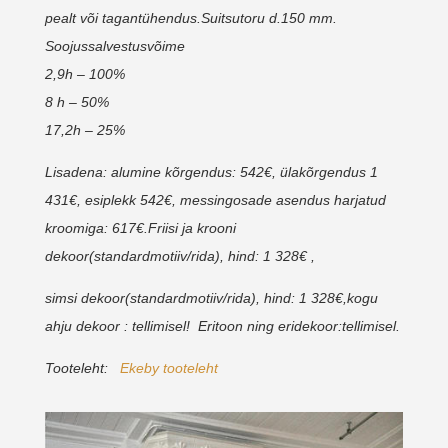
pealt või tagantühendus.Suitsutoru d.150 mm.
Soojussalvestusvõime
2,9h – 100%
8 h – 50%
17,2h – 25%
Lisadena: alumine kõrgendus: 542€, ülakõrgendus 1
431€, esiplekk 542€, messingosade asendus harjatud
kroomiga: 617€.Friisi ja krooni
dekoor(standardmotiiv/rida), hind: 1 328€ ,
s
imsi dekoor(standardmotiiv/rida), hind: 1 328€,k
ogu
ahju dekoor : tellimisel!
Eritoon ning eridekoor:tellimisel.
Tooteleht:
Ekeby tooteleht